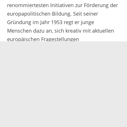
renommiertesten Initiativen zur Förderung der
europapolitischen Bildung. Seit seiner
Gründung im Jahr 1953 regt er junge
Menschen dazu an, sich kreativ mit aktuellen
europäischen Fragestellungen
auseinanderzusetzen und eigene Ideen für die
Zukunft Europas zu entwickeln. Jährlich
beteiligen sich bundesweit rund 85.000
Schülerinnen und Schüler aus etwa 1.300
Schulen am Wettbewerb.
Weitere Informationen zum Europäischen
Wettbewerb sowie zu den aktuellen Themen
und Teilnahmebedingungen gibt es unter
www.europaeischer-wettbewerb.de.