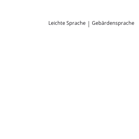
Newsroom
Pressemitteilungen
Öffentliche Zustellungen
Leichte Sprache
|
Gebärdensprache