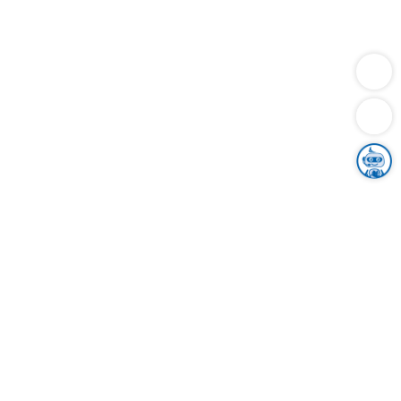
Dienstleistungen
Bauen
Lebensunterhalt & Soziales
Verkehr
Familie
Migration & Integration
Sicherheit & Ordnung
Wirtschaft
Gesundheit
Umwelt
Unsere Ämter
Landkreis & Verwaltung
Der Ortenaukreis
Gesundheit, Sicherheit & Soziales
Bildung
Zuwanderung
Ländlicher Raum
Klimaschutz
Tourismus
Bekanntmachungen
Gleichstellung von Frauen und Männern
Grenzüberschreitende Zusammenarbeit
Kreistag
Kreistagsinformationssystem
Kreisrecht
Kreistagswahl
Karriere
Stellenangebote
Eventkalender
Ausbildung
Studium
Praktikum
Freiwilligendienst
Unser Leitbild