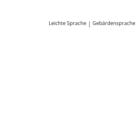
Newsroom
Pressemitteilungen
Öffentliche Zustellungen
Leichte Sprache
|
Gebärdensprache