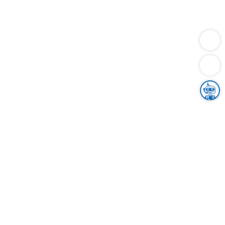
Dienstleistungen
Bauen
Lebensunterhalt & Soziales
Verkehr
Familie
Migration & Integration
Sicherheit & Ordnung
Wirtschaft
Gesundheit
Umwelt
Unsere Ämter
Landkreis & Verwaltung
Der Ortenaukreis
Gesundheit, Sicherheit & Soziales
Bildung
Zuwanderung
Ländlicher Raum
Klimaschutz
Tourismus
Bekanntmachungen
Gleichstellung von Frauen und Männern
Grenzüberschreitende Zusammenarbeit
Kreistag
Kreistagsinformationssystem
Kreisrecht
Kreistagswahl
Karriere
Stellenangebote
Eventkalender
Ausbildung
Studium
Praktikum
Freiwilligendienst
Unser Leitbild