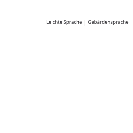
Newsroom
Pressemitteilungen
Öffentliche Zustellungen
Leichte Sprache
|
Gebärdensprache