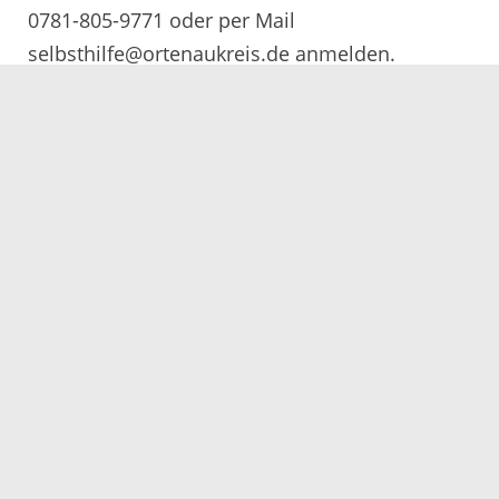
0781-805-9771 oder per Mail
selbsthilfe@ortenaukreis.de anmelden.
Servicezeiten
Kontakt
Barrierefreiheit
Impressum
Datenschutz
Fehler melden
Elektronische Kommunikation
Kontakt
Landratsamt Ortenaukreis
Badstraße 20