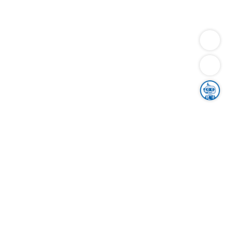
Dienstleistungen
Bauen
Lebensunterhalt & Soziales
Verkehr
Familie
Migration & Integration
Sicherheit & Ordnung
Wirtschaft
Gesundheit
Umwelt
Unsere Ämter
Landkreis & Verwaltung
Der Ortenaukreis
Gesundheit, Sicherheit & Soziales
Bildung
Zuwanderung
Ländlicher Raum
Klimaschutz
Tourismus
Bekanntmachungen
Gleichstellung von Frauen und Männern
Grenzüberschreitende Zusammenarbeit
Kreistag
Kreistagsinformationssystem
Kreisrecht
Kreistagswahl
Karriere
Stellenangebote
Eventkalender
Ausbildung
Studium
Praktikum
Freiwilligendienst
Unser Leitbild