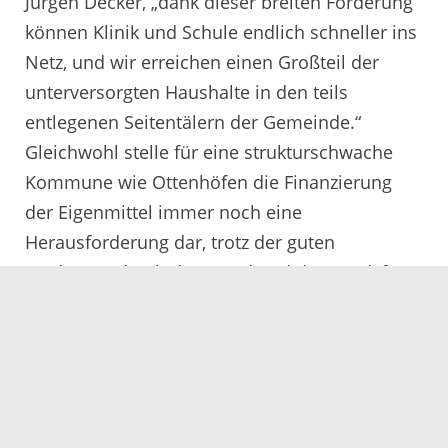
Jürgen Decker, „dank dieser breiten Förderung
können Klinik und Schule endlich schneller ins
Netz, und wir erreichen einen Großteil der
unterversorgten Haushalte in den teils
entlegenen Seitentälern der Gemeinde.“
Gleichwohl stelle für eine strukturschwache
Kommune wie Ottenhöfen die Finanzierung
der Eigenmittel immer noch eine
Herausforderung dar, trotz der guten
Förderung durch den Bund und das Land, fügt
Decker hinzu.
„Aber erklärtes Ziel ist es, unsere Gemeinde in
Sachen Breitband fit für die Zukunft zu machen
– das ist im Interesse unserer Einwohner, der
Unternehmen und Landwirte vor Ort sowie der