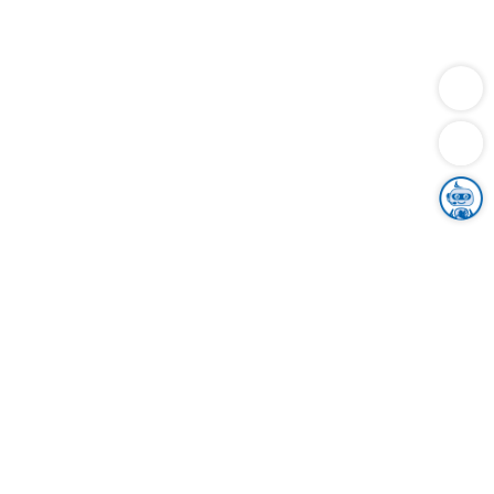
Dienstleistungen
Bauen
Lebensunterhalt & Soziales
Verkehr
Familie
Migration & Integration
Sicherheit & Ordnung
Wirtschaft
Gesundheit
Umwelt
Unsere Ämter
Landkreis & Verwaltung
Der Ortenaukreis
Gesundheit, Sicherheit & Soziales
Bildung
Zuwanderung
Ländlicher Raum
Klimaschutz
Tourismus
Bekanntmachungen
Gleichstellung von Frauen und Männern
Grenzüberschreitende Zusammenarbeit
Kreistag
Kreistagsinformationssystem
Kreisrecht
Kreistagswahl
Karriere
Stellenangebote
Eventkalender
Ausbildung
Studium
Praktikum
Freiwilligendienst
Unser Leitbild