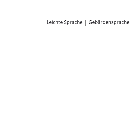
Newsroom
Pressemitteilungen
Öffentliche Zustellungen
Leichte Sprache
|
Gebärdensprache