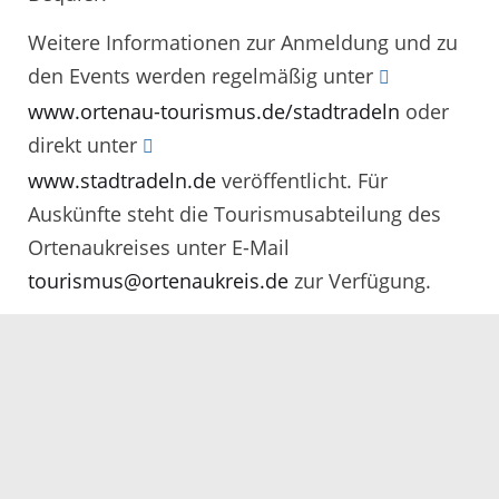
Weitere Informationen zur Anmeldung und zu
den Events werden regelmäßig unter
www.ortenau-tourismus.de/stadtradeln
oder
direkt unter
www.stadtradeln.de
veröffentlicht. Für
Auskünfte steht die Tourismusabteilung des
Ortenaukreises unter E-Mail
tourismus@ortenaukreis.de
zur Verfügung.
Auch in diesem Jahr gibt es den
gemeindeübergreifenden „Genussradeln
Stempelpass“, der für den STADTRADELN-
Aktionszeitraum gültig ist. Mit diesem Pass
können die Radelnden die teilnehmenden
Gastronomiebetriebe mit dem Fahrrad