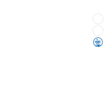
Dienstleistungen
Bauen
Lebensunterhalt & Soziales
Verkehr
Familie
Migration & Integration
Sicherheit & Ordnung
Wirtschaft
Gesundheit
Umwelt
Unsere Ämter
Landkreis & Verwaltung
Der Ortenaukreis
Gesundheit, Sicherheit & Soziales
Bildung
Zuwanderung
Ländlicher Raum
Klimaschutz
Tourismus
Bekanntmachungen
Gleichstellung von Frauen und Männern
Grenzüberschreitende Zusammenarbeit
Kreistag
Kreistagsinformationssystem
Kreisrecht
Kreistagswahl
Karriere
Stellenangebote
Eventkalender
Ausbildung
Studium
Praktikum
Freiwilligendienst
Unser Leitbild