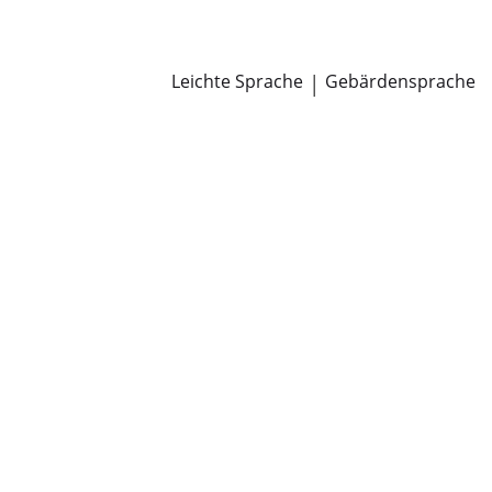
Newsroom
Pressemitteilungen
Öffentliche Zustellungen
Leichte Sprache
|
Gebärdensprache