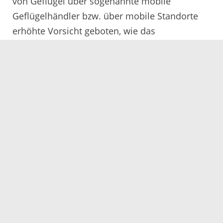
von Geflügel über sogenannte mobile
Geflügelhändler bzw. über mobile Standorte
erhöhte Vorsicht geboten, wie das
Ausbruchsgeschehen in Deutschland immer
wieder zeigt.
Für die allgemeine Bevölkerung schätzt das
Friedrich-Loeffler-Institut das Risiko einer
Ansteckung als sehr gering ein. In Deutschland
ist bislang kein Fall einer Infektion beim
Menschen bekannt geworden. Bürgerinnen
und Bürger sollten Wildvögel, die schwach,
teilnahmslos oder auf andere Weise krank
erscheinen, jedoch nicht anfassen oder
mitnehmen. Tote Vögel können unter Angabe
des Fundorts dem Veterinäramt gemeldet