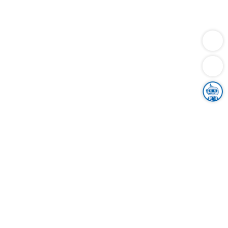
Dienstleistungen
Bauen
Lebensunterhalt & Soziales
Verkehr
Familie
Migration & Integration
Sicherheit & Ordnung
Wirtschaft
Gesundheit
Umwelt
Unsere Ämter
Landkreis & Verwaltung
Der Ortenaukreis
Gesundheit, Sicherheit & Soziales
Bildung
Zuwanderung
Ländlicher Raum
Klimaschutz
Tourismus
Bekanntmachungen
Gleichstellung von Frauen und Männern
Grenzüberschreitende Zusammenarbeit
Kreistag
Kreistagsinformationssystem
Kreisrecht
Kreistagswahl
Karriere
Stellenangebote
Eventkalender
Ausbildung
Studium
Praktikum
Freiwilligendienst
Unser Leitbild