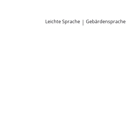
Newsroom
Pressemitteilungen
Öffentliche Zustellungen
Leichte Sprache
|
Gebärdensprache