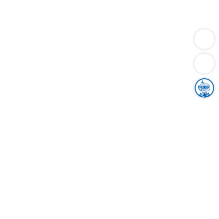
Dienstleistungen
Bauen
Lebensunterhalt & Soziales
Verkehr
Familie
Migration & Integration
Sicherheit & Ordnung
Wirtschaft
Gesundheit
Umwelt
Unsere Ämter
Landkreis & Verwaltung
Der Ortenaukreis
Gesundheit, Sicherheit & Soziales
Bildung
Zuwanderung
Ländlicher Raum
Klimaschutz
Tourismus
Bekanntmachungen
Gleichstellung von Frauen und Männern
Grenzüberschreitende Zusammenarbeit
Kreistag
Kreistagsinformationssystem
Kreisrecht
Kreistagswahl
Karriere
Stellenangebote
Eventkalender
Ausbildung
Studium
Praktikum
Freiwilligendienst
Unser Leitbild