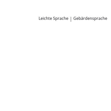
Newsroom
Pressemitteilungen
Öffentliche Zustellungen
Leichte Sprache
|
Gebärdensprache