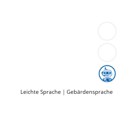
ung
Wirtschaft
Gesundheit
Umwelt
limaschutz
Tourismus
Bekanntmachungen
ild
Leichte Sprache
|
Gebärdensprache