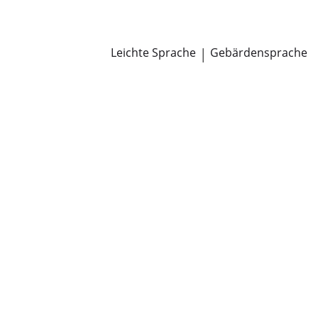
Newsroom
Pressemitteilungen
Öffentliche Zustellungen
Leichte Sprache
|
Gebärdensprache