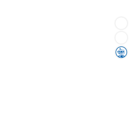
Dienstleistungen
Bauen
Lebensunterhalt & Soziales
Verkehr
Familie
Migration & Integration
Sicherheit & Ordnung
Wirtschaft
Gesundheit
Umwelt
Unsere Ämter
Landkreis & Verwaltung
Der Ortenaukreis
Gesundheit, Sicherheit & Soziales
Bildung
Zuwanderung
Ländlicher Raum
Klimaschutz
Tourismus
Bekanntmachungen
Gleichstellung von Frauen und Männern
Grenzüberschreitende Zusammenarbeit
Kreistag
Kreistagsinformationssystem
Kreisrecht
Kreistagswahl
Karriere
Stellenangebote
Eventkalender
Ausbildung
Studium
Praktikum
Freiwilligendienst
Unser Leitbild