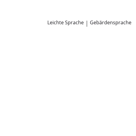
Newsroom
Pressemitteilungen
Öffentliche Zustellungen
Leichte Sprache
|
Gebärdensprache