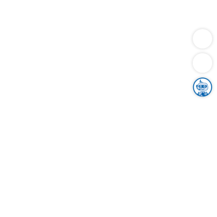
Dienstleistungen
Bauen
Lebensunterhalt & Soziales
Verkehr
Familie
Migration & Integration
Sicherheit & Ordnung
Wirtschaft
Gesundheit
Umwelt
Unsere Ämter
Landkreis & Verwaltung
Der Ortenaukreis
Gesundheit, Sicherheit & Soziales
Bildung
Zuwanderung
Ländlicher Raum
Klimaschutz
Tourismus
Bekanntmachungen
Gleichstellung von Frauen und Männern
Grenzüberschreitende Zusammenarbeit
Kreistag
Kreistagsinformationssystem
Kreisrecht
Kreistagswahl
Karriere
Stellenangebote
Eventkalender
Ausbildung
Studium
Praktikum
Freiwilligendienst
Unser Leitbild