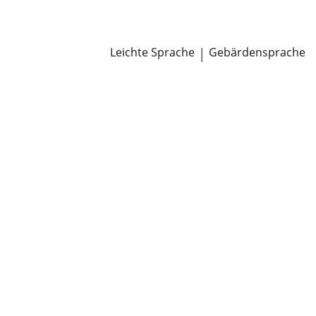
Newsroom
Pressemitteilungen
Öffentliche Zustellungen
Leichte Sprache
|
Gebärdensprache