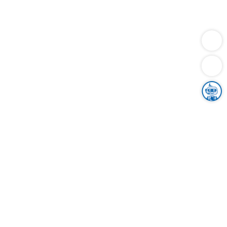
Dienstleistungen
Bauen
Lebensunterhalt & Soziales
Verkehr
Familie
Migration & Integration
Sicherheit & Ordnung
Wirtschaft
Gesundheit
Umwelt
Unsere Ämter
Landkreis & Verwaltung
Der Ortenaukreis
Gesundheit, Sicherheit & Soziales
Bildung
Zuwanderung
Ländlicher Raum
Klimaschutz
Tourismus
Bekanntmachungen
Gleichstellung von Frauen und Männern
Grenzüberschreitende Zusammenarbeit
Kreistag
Kreistagsinformationssystem
Kreisrecht
Kreistagswahl
Karriere
Stellenangebote
Eventkalender
Ausbildung
Studium
Praktikum
Freiwilligendienst
Unser Leitbild