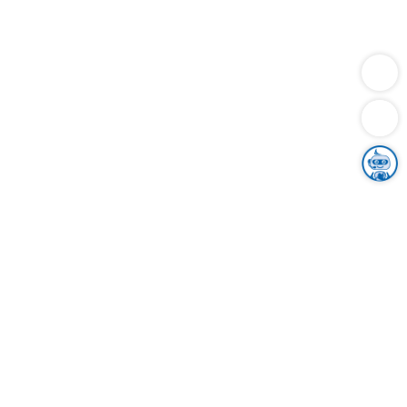
Dienstleistungen
Bauen
Lebensunterhalt & Soziales
Verkehr
Familie
Migration & Integration
Sicherheit & Ordnung
Wirtschaft
Gesundheit
Umwelt
Unsere Ämter
Landkreis & Verwaltung
Der Ortenaukreis
Gesundheit, Sicherheit & Soziales
Bildung
Zuwanderung
Ländlicher Raum
Klimaschutz
Tourismus
Bekanntmachungen
Gleichstellung von Frauen und Männern
Grenzüberschreitende Zusammenarbeit
Kreistag
Kreistagsinformationssystem
Kreisrecht
Kreistagswahl
Karriere
Stellenangebote
Eventkalender
Ausbildung
Studium
Praktikum
Freiwilligendienst
Unser Leitbild