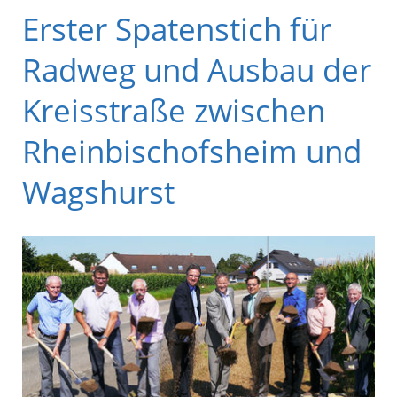
Erster Spatenstich für
Radweg und Ausbau der
Kreisstraße zwischen
Rheinbischofsheim und
Wagshurst