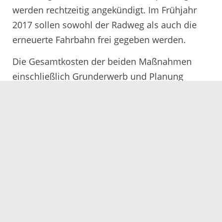
werden rechtzeitig angekündigt. Im Frühjahr
2017 sollen sowohl der Radweg als auch die
erneuerte Fahrbahn frei gegeben werden.
Die Gesamtkosten der beiden Maßnahmen
einschließlich Grunderwerb und Planung
belaufen sich auf rund 6,4 Millionen Euro.
Davon übernehmen die Stadt Achern und die
Stadt Rheinau zusammen 345.000 Euro, das
Land bezuschusst den Radwegebau zu 50
Prozent mit voraussichtlich rund 1,035
Millionen Euro. Nachdem der Ausbau der
Kreisstraße nach 2014 und 2015 erneut
aufgrund des geringen Verkehrsaufkommens
nicht in das Programm des