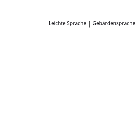
Newsroom
Pressemitteilungen
Öffentliche Zustellungen
Leichte Sprache
|
Gebärdensprache