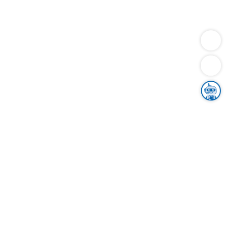
Dienstleistungen
Bauen
Lebensunterhalt & Soziales
Verkehr
Familie
Migration & Integration
Sicherheit & Ordnung
Wirtschaft
Gesundheit
Umwelt
Unsere Ämter
Landkreis & Verwaltung
Der Ortenaukreis
Gesundheit, Sicherheit & Soziales
Bildung
Zuwanderung
Ländlicher Raum
Klimaschutz
Tourismus
Bekanntmachungen
Gleichstellung von Frauen und Männern
Grenzüberschreitende Zusammenarbeit
Kreistag
Kreistagsinformationssystem
Kreisrecht
Kreistagswahl
Karriere
Stellenangebote
Eventkalender
Ausbildung
Studium
Praktikum
Freiwilligendienst
Unser Leitbild