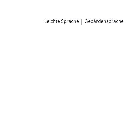
Newsroom
Pressemitteilungen
Öffentliche Zustellungen
Leichte Sprache
|
Gebärdensprache