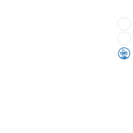
Dienstleistungen
Bauen
Lebensunterhalt & Soziales
Verkehr
Familie
Migration & Integration
Sicherheit & Ordnung
Wirtschaft
Gesundheit
Umwelt
Unsere Ämter
Landkreis & Verwaltung
Der Ortenaukreis
Gesundheit, Sicherheit & Soziales
Bildung
Zuwanderung
Ländlicher Raum
Klimaschutz
Tourismus
Bekanntmachungen
Gleichstellung von Frauen und Männern
Grenzüberschreitende Zusammenarbeit
Kreistag
Kreistagsinformationssystem
Kreisrecht
Kreistagswahl
Karriere
Stellenangebote
Eventkalender
Ausbildung
Studium
Praktikum
Freiwilligendienst
Unser Leitbild