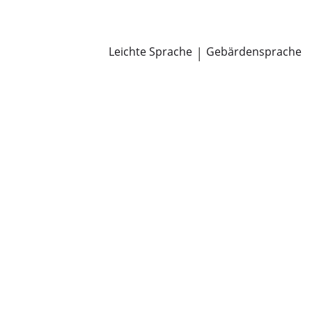
Newsroom
Pressemitteilungen
Öffentliche Zustellungen
Leichte Sprache
|
Gebärdensprache