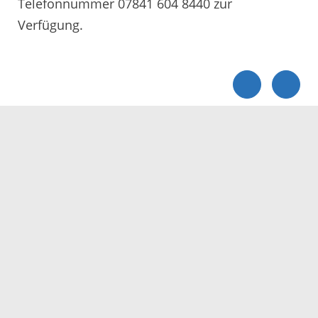
Telefonnummer 07841 604 8440 zur
Verfügung.
Servicezeiten
Kontakt
Barrierefreiheit
Impressum
Datenschutz
Fehler melden
Elektronische Kommunikation
Kontakt
Landratsamt Ortenaukreis
Badstraße 20
77652 Offenburg