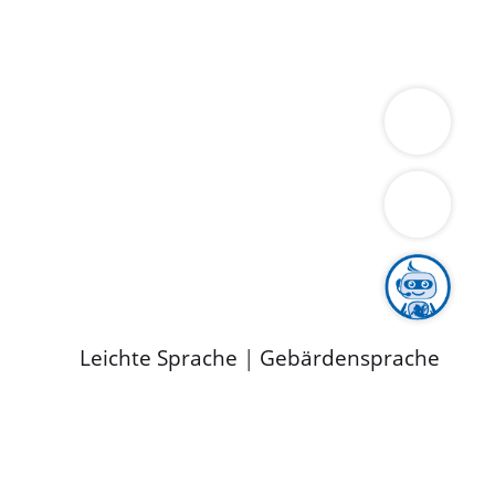
ung
Wirtschaft
Gesundheit
Umwelt
limaschutz
Tourismus
Bekanntmachungen
ild
Leichte Sprache
|
Gebärdensprache