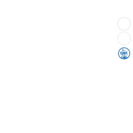
Dienstleistungen
Bauen
Lebensunterhalt & Soziales
Verkehr
Familie
Migration & Integration
Sicherheit & Ordnung
Wirtschaft
Gesundheit
Umwelt
Unsere Ämter
Landkreis & Verwaltung
Der Ortenaukreis
Gesundheit, Sicherheit & Soziales
Bildung
Zuwanderung
Ländlicher Raum
Klimaschutz
Tourismus
Bekanntmachungen
Gleichstellung von Frauen und Männern
Grenzüberschreitende Zusammenarbeit
Kreistag
Kreistagsinformationssystem
Kreisrecht
Kreistagswahl
Karriere
Stellenangebote
Eventkalender
Ausbildung
Studium
Praktikum
Freiwilligendienst
Unser Leitbild