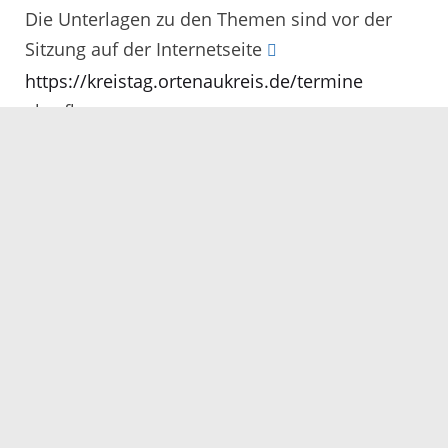
Die Unterlagen zu den Themen sind vor der
Sitzung auf der Internetseite
https://kreistag.ortenaukreis.de/termine
abrufbar.
Servicezeiten
Kontakt
Barrierefreiheit
Impressum
Datenschutz
Fehler melden
Elektronische Kommunikation
Kontakt