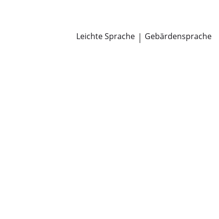
Newsroom
Pressemitteilungen
Öffentliche Zustellungen
Leichte Sprache
|
Gebärdensprache