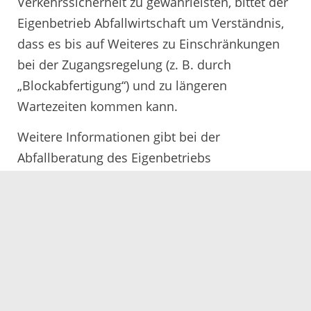
Verkehrssicherheit zu gewährleisten, bittet der
Eigenbetrieb Abfallwirtschaft um Verständnis,
dass es bis auf Weiteres zu Einschränkungen
bei der Zugangsregelung (z. B. durch
„Blockabfertigung“) und zu längeren
Wartezeiten kommen kann.
Weitere Informationen gibt bei der
Abfallberatung des Eigenbetriebs
Abfallwirtschaft Ortenaukreis unter Telefon
0781 805-9600 oder über
abfallwirtschaft@ortenaukreis.de.
Zu dieser Mitteilung erhalten Sie eine
Übersicht der Öffnungen der Deponien und
Wertstoffhöfe als PDF.