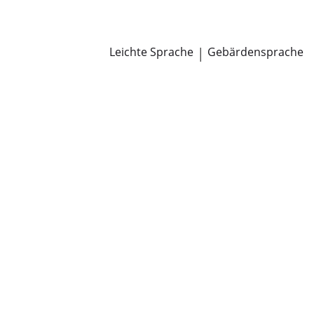
Newsroom
Pressemitteilungen
Öffentliche Zustellungen
Leichte Sprache
|
Gebärdensprache