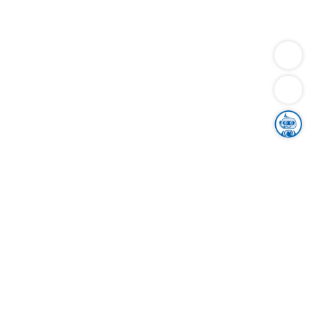
Dienstleistungen
Bauen
Lebensunterhalt & Soziales
Verkehr
Familie
Migration & Integration
Sicherheit & Ordnung
Wirtschaft
Gesundheit
Umwelt
Unsere Ämter
Landkreis & Verwaltung
Der Ortenaukreis
Gesundheit, Sicherheit & Soziales
Bildung
Zuwanderung
Ländlicher Raum
Klimaschutz
Tourismus
Bekanntmachungen
Gleichstellung von Frauen und Männern
Grenzüberschreitende Zusammenarbeit
Kreistag
Kreistagsinformationssystem
Kreisrecht
Kreistagswahl
Karriere
Stellenangebote
Eventkalender
Ausbildung
Studium
Praktikum
Freiwilligendienst
Unser Leitbild