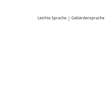
Newsroom
Pressemitteilungen
Öffentliche Zustellungen
Leichte Sprache
|
Gebärdensprache