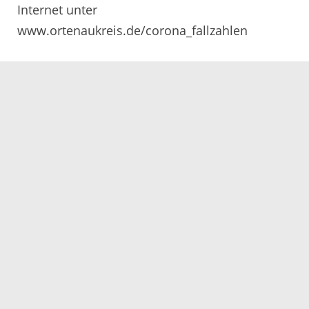
Internet unter
www.ortenaukreis.de/corona_fallzahlen
Servicezeiten
Kontakt
Barrierefreiheit
Impressum
Datenschutz
Fehler melden
Elektronische Kommunikation
Kontakt
Landratsamt Ortenaukreis