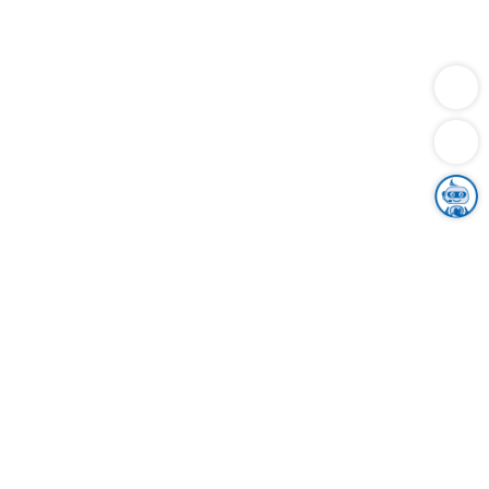
Dienstleistungen
Bauen
Lebensunterhalt & Soziales
Verkehr
Familie
Migration & Integration
Sicherheit & Ordnung
Wirtschaft
Gesundheit
Umwelt
Unsere Ämter
Landkreis & Verwaltung
Der Ortenaukreis
Gesundheit, Sicherheit & Soziales
Bildung
Zuwanderung
Ländlicher Raum
Klimaschutz
Tourismus
Bekanntmachungen
Gleichstellung von Frauen und Männern
Grenzüberschreitende Zusammenarbeit
Kreistag
Kreistagsinformationssystem
Kreisrecht
Kreistagswahl
Karriere
Stellenangebote
Eventkalender
Ausbildung
Studium
Praktikum
Freiwilligendienst
Unser Leitbild