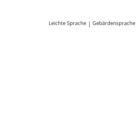
Newsroom
Pressemitteilungen
Öffentliche Zustellungen
Leichte Sprache
|
Gebärdensprache