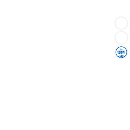
Dienstleistungen
Bauen
Lebensunterhalt & Soziales
Verkehr
Familie
Migration & Integration
Sicherheit & Ordnung
Wirtschaft
Gesundheit
Umwelt
Unsere Ämter
Landkreis & Verwaltung
Der Ortenaukreis
Gesundheit, Sicherheit & Soziales
Bildung
Zuwanderung
Ländlicher Raum
Klimaschutz
Tourismus
Bekanntmachungen
Gleichstellung von Frauen und Männern
Grenzüberschreitende Zusammenarbeit
Kreistag
Kreistagsinformationssystem
Kreisrecht
Kreistagswahl
Karriere
Stellenangebote
Eventkalender
Ausbildung
Studium
Praktikum
Freiwilligendienst
Unser Leitbild