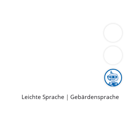
ung
Wirtschaft
Gesundheit
Umwelt
limaschutz
Tourismus
Bekanntmachungen
ild
Leichte Sprache
|
Gebärdensprache