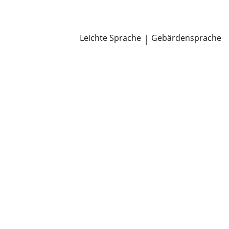
Newsroom
Pressemitteilungen
Öffentliche Zustellungen
Leichte Sprache
|
Gebärdensprache