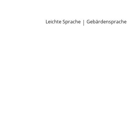
Newsroom
Pressemitteilungen
Öffentliche Zustellungen
Leichte Sprache
|
Gebärdensprache