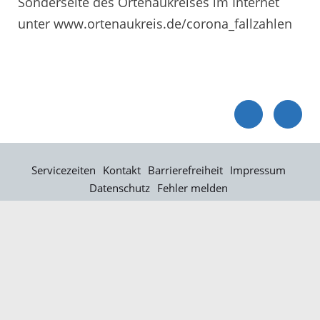
Sonderseite des Ortenaukreises im Internet
unter www.ortenaukreis.de/corona_fallzahlen
Servicezeiten
Kontakt
Barrierefreiheit
Impressum
Datenschutz
Fehler melden
Elektronische Kommunikation
Kontakt
Landratsamt Ortenaukreis