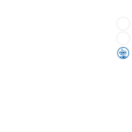
Dienstleistungen
Bauen
Lebensunterhalt & Soziales
Verkehr
Familie
Migration & Integration
Sicherheit & Ordnung
Wirtschaft
Gesundheit
Umwelt
Unsere Ämter
Landkreis & Verwaltung
Der Ortenaukreis
Gesundheit, Sicherheit & Soziales
Bildung
Zuwanderung
Ländlicher Raum
Klimaschutz
Tourismus
Bekanntmachungen
Gleichstellung von Frauen und Männern
Grenzüberschreitende Zusammenarbeit
Kreistag
Kreistagsinformationssystem
Kreisrecht
Kreistagswahl
Karriere
Stellenangebote
Eventkalender
Ausbildung
Studium
Praktikum
Freiwilligendienst
Unser Leitbild