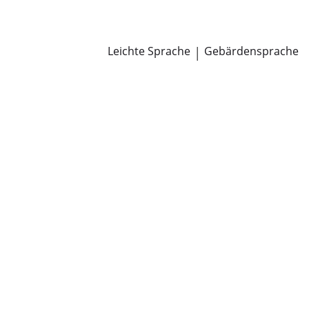
Newsroom
Pressemitteilungen
Öffentliche Zustellungen
Leichte Sprache
|
Gebärdensprache