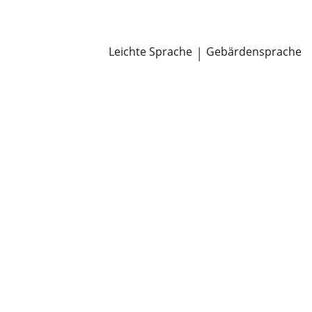
Newsroom
Pressemitteilungen
Öffentliche Zustellungen
Leichte Sprache
|
Gebärdensprache