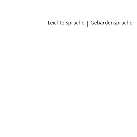
Newsroom
Pressemitteilungen
Öffentliche Zustellungen
Leichte Sprache
|
Gebärdensprache