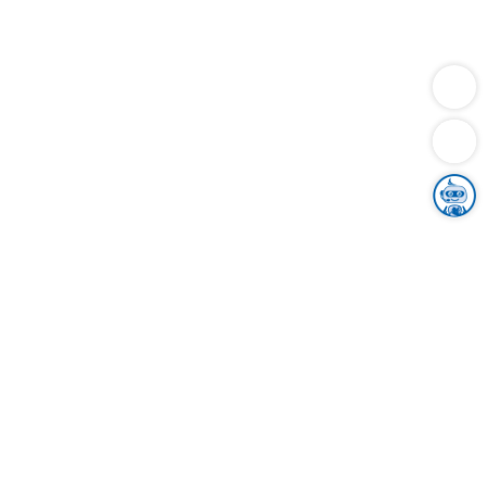
Dienstleistungen
Bauen
Lebensunterhalt & Soziales
Verkehr
Familie
Migration & Integration
Sicherheit & Ordnung
Wirtschaft
Gesundheit
Umwelt
Unsere Ämter
Landkreis & Verwaltung
Der Ortenaukreis
Gesundheit, Sicherheit & Soziales
Bildung
Zuwanderung
Ländlicher Raum
Klimaschutz
Tourismus
Bekanntmachungen
Gleichstellung von Frauen und Männern
Grenzüberschreitende Zusammenarbeit
Kreistag
Kreistagsinformationssystem
Kreisrecht
Kreistagswahl
Karriere
Stellenangebote
Eventkalender
Ausbildung
Studium
Praktikum
Freiwilligendienst
Unser Leitbild