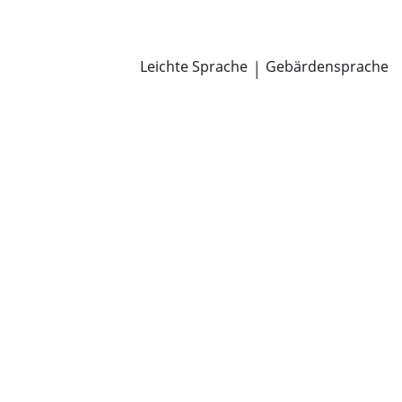
Newsroom
Pressemitteilungen
Öffentliche Zustellungen
Leichte Sprache
|
Gebärdensprache