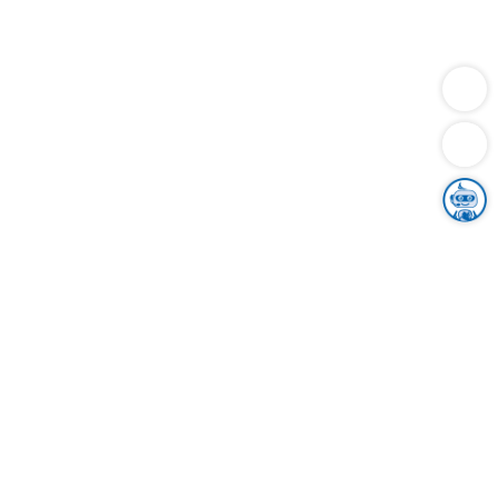
Dienstleistungen
Bauen
Lebensunterhalt & Soziales
Verkehr
Familie
Migration & Integration
Sicherheit & Ordnung
Wirtschaft
Gesundheit
Umwelt
Unsere Ämter
Landkreis & Verwaltung
Der Ortenaukreis
Gesundheit, Sicherheit & Soziales
Bildung
Zuwanderung
Ländlicher Raum
Klimaschutz
Tourismus
Bekanntmachungen
Gleichstellung von Frauen und Männern
Grenzüberschreitende Zusammenarbeit
Kreistag
Kreistagsinformationssystem
Kreisrecht
Kreistagswahl
Karriere
Stellenangebote
Eventkalender
Ausbildung
Studium
Praktikum
Freiwilligendienst
Unser Leitbild