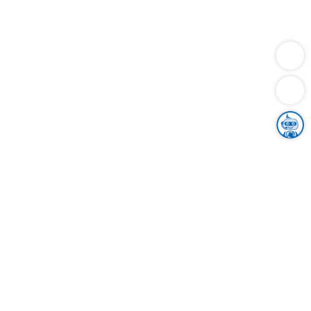
Dienstleistungen
Bauen
Lebensunterhalt & Soziales
Verkehr
Familie
Migration & Integration
Sicherheit & Ordnung
Wirtschaft
Gesundheit
Umwelt
Unsere Ämter
Landkreis & Verwaltung
Der Ortenaukreis
Gesundheit, Sicherheit & Soziales
Bildung
Zuwanderung
Ländlicher Raum
Klimaschutz
Tourismus
Bekanntmachungen
Gleichstellung von Frauen und Männern
Grenzüberschreitende Zusammenarbeit
Kreistag
Kreistagsinformationssystem
Kreisrecht
Kreistagswahl
Karriere
Stellenangebote
Eventkalender
Ausbildung
Studium
Praktikum
Freiwilligendienst
Unser Leitbild