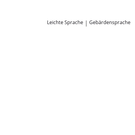
Newsroom
Pressemitteilungen
Öffentliche Zustellungen
Leichte Sprache
|
Gebärdensprache