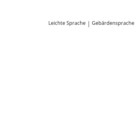
Newsroom
Pressemitteilungen
Öffentliche Zustellungen
Leichte Sprache
|
Gebärdensprache