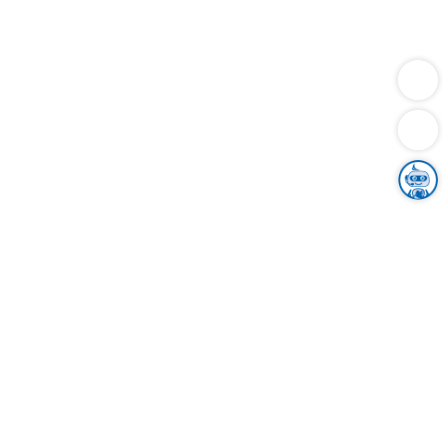
Dienstleistungen
Bauen
Lebensunterhalt & Soziales
Verkehr
Familie
Migration & Integration
Sicherheit & Ordnung
Wirtschaft
Gesundheit
Umwelt
Unsere Ämter
Landkreis & Verwaltung
Der Ortenaukreis
Gesundheit, Sicherheit & Soziales
Bildung
Zuwanderung
Ländlicher Raum
Klimaschutz
Tourismus
Bekanntmachungen
Gleichstellung von Frauen und Männern
Grenzüberschreitende Zusammenarbeit
Kreistag
Kreistagsinformationssystem
Kreisrecht
Kreistagswahl
Karriere
Stellenangebote
Eventkalender
Ausbildung
Studium
Praktikum
Freiwilligendienst
Unser Leitbild