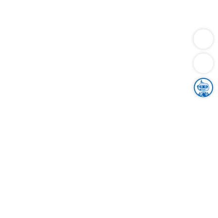
Dienstleistungen
Bauen
Lebensunterhalt & Soziales
Verkehr
Familie
Migration & Integration
Sicherheit & Ordnung
Wirtschaft
Gesundheit
Umwelt
Unsere Ämter
Landkreis & Verwaltung
Der Ortenaukreis
Gesundheit, Sicherheit & Soziales
Bildung
Zuwanderung
Ländlicher Raum
Klimaschutz
Tourismus
Bekanntmachungen
Gleichstellung von Frauen und Männern
Grenzüberschreitende Zusammenarbeit
Kreistag
Kreistagsinformationssystem
Kreisrecht
Kreistagswahl
Karriere
Stellenangebote
Eventkalender
Ausbildung
Studium
Praktikum
Freiwilligendienst
Unser Leitbild