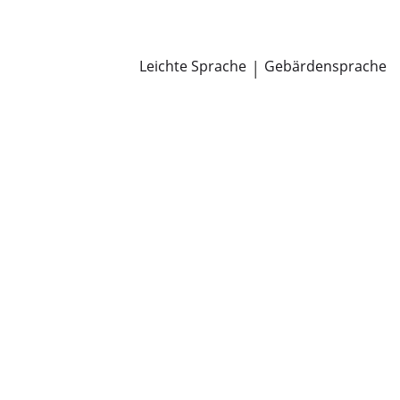
Newsroom
Pressemitteilungen
Öffentliche Zustellungen
Leichte Sprache
|
Gebärdensprache