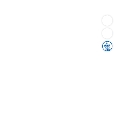
Dienstleistungen
Bauen
Lebensunterhalt & Soziales
Verkehr
Familie
Migration & Integration
Sicherheit & Ordnung
Wirtschaft
Gesundheit
Umwelt
Unsere Ämter
Landkreis & Verwaltung
Der Ortenaukreis
Gesundheit, Sicherheit & Soziales
Bildung
Zuwanderung
Ländlicher Raum
Klimaschutz
Tourismus
Bekanntmachungen
Gleichstellung von Frauen und Männern
Grenzüberschreitende Zusammenarbeit
Kreistag
Kreistagsinformationssystem
Kreisrecht
Kreistagswahl
Karriere
Stellenangebote
Eventkalender
Ausbildung
Studium
Praktikum
Freiwilligendienst
Unser Leitbild