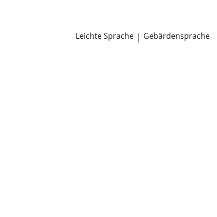
Newsroom
Pressemitteilungen
Öffentliche Zustellungen
Leichte Sprache
|
Gebärdensprache