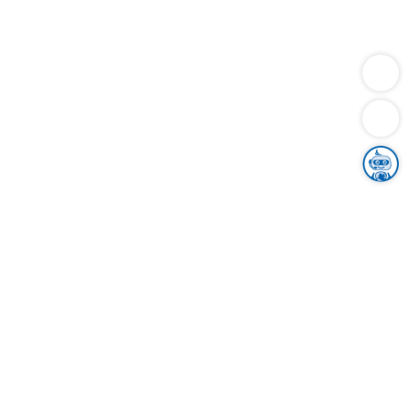
Dienstleistungen
Bauen
Lebensunterhalt & Soziales
Verkehr
Familie
Migration & Integration
Sicherheit & Ordnung
Wirtschaft
Gesundheit
Umwelt
Unsere Ämter
Landkreis & Verwaltung
Der Ortenaukreis
Gesundheit, Sicherheit & Soziales
Bildung
Zuwanderung
Ländlicher Raum
Klimaschutz
Tourismus
Bekanntmachungen
Gleichstellung von Frauen und Männern
Grenzüberschreitende Zusammenarbeit
Kreistag
Kreistagsinformationssystem
Kreisrecht
Kreistagswahl
Karriere
Stellenangebote
Eventkalender
Ausbildung
Studium
Praktikum
Freiwilligendienst
Unser Leitbild