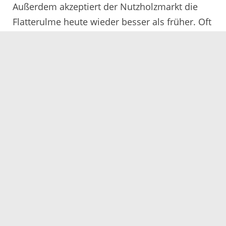
Außerdem akzeptiert der Nutzholzmarkt die
Flatterulme heute wieder besser als früher. Oft
wird ihr Holz sogar auf Wertholzauktionen zur
Herstellung von Möbeln verkauft“, erläutert der
Amtsleiter. Im Waldbau sei die „Iffe“, wie sie im
Badischen genannt werde, daher inzwischen
gern gesehen, natürlich auch, weil seltene
Arten grundsätzlich geschützt und gefördert
würden. Ihren Namen habe die Flatterulme
von der an langen Stielen sitzenden Frucht, die
im Wind flattert.