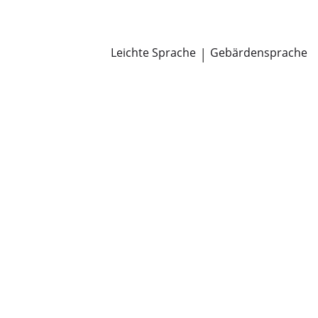
Newsroom
Pressemitteilungen
Öffentliche Zustellungen
Leichte Sprache
|
Gebärdensprache