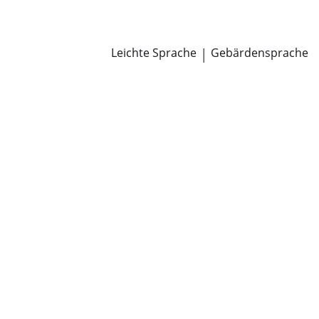
Newsroom
Pressemitteilungen
Öffentliche Zustellungen
Leichte Sprache
|
Gebärdensprache