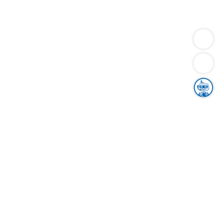
Dienstleistungen
Bauen
Lebensunterhalt & Soziales
Verkehr
Familie
Migration & Integration
Sicherheit & Ordnung
Wirtschaft
Gesundheit
Umwelt
Unsere Ämter
Landkreis & Verwaltung
Der Ortenaukreis
Gesundheit, Sicherheit & Soziales
Bildung
Zuwanderung
Ländlicher Raum
Klimaschutz
Tourismus
Bekanntmachungen
Gleichstellung von Frauen und Männern
Grenzüberschreitende Zusammenarbeit
Kreistag
Kreistagsinformationssystem
Kreisrecht
Kreistagswahl
Karriere
Stellenangebote
Eventkalender
Ausbildung
Studium
Praktikum
Freiwilligendienst
Unser Leitbild