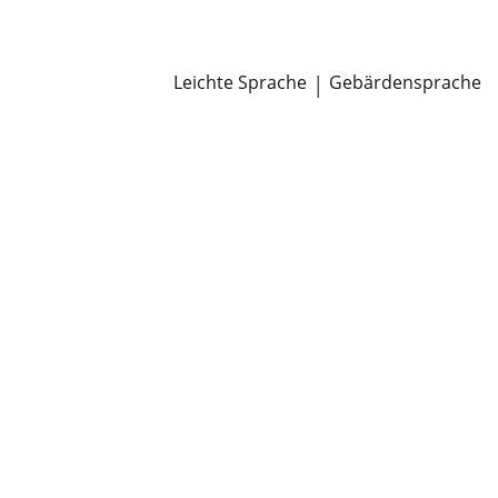
Newsroom
Pressemitteilungen
Öffentliche Zustellungen
Leichte Sprache
|
Gebärdensprache