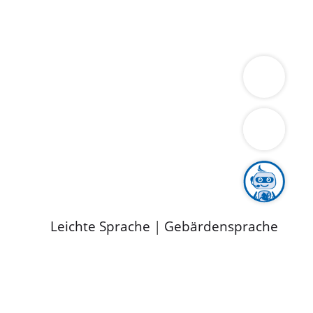
ung
Wirtschaft
Gesundheit
Umwelt
limaschutz
Tourismus
Bekanntmachungen
ild
Leichte Sprache
|
Gebärdensprache