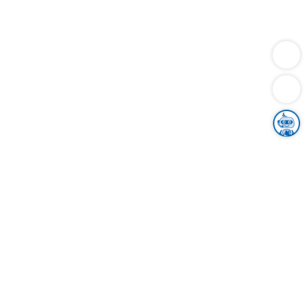
Dienstleistungen
Bauen
Lebensunterhalt & Soziales
Verkehr
Familie
Migration & Integration
Sicherheit & Ordnung
Wirtschaft
Gesundheit
Umwelt
Unsere Ämter
Landkreis & Verwaltung
Der Ortenaukreis
Gesundheit, Sicherheit & Soziales
Bildung
Zuwanderung
Ländlicher Raum
Klimaschutz
Tourismus
Bekanntmachungen
Gleichstellung von Frauen und Männern
Grenzüberschreitende Zusammenarbeit
Kreistag
Kreistagsinformationssystem
Kreisrecht
Kreistagswahl
Karriere
Stellenangebote
Eventkalender
Ausbildung
Studium
Praktikum
Freiwilligendienst
Unser Leitbild