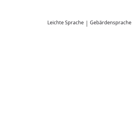
Newsroom
Pressemitteilungen
Öffentliche Zustellungen
Leichte Sprache
|
Gebärdensprache