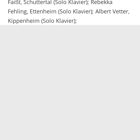
Faißt, Schuttertal (Solo Klavier); Rebekka
Fehling, Ettenheim (Solo Klavier); Albert Vetter,
Kippenheim (Solo Klavier);
Monja Doll, Achern, Désirée Grundmann, Lauf,
Laura Obrecht, Oberkirch, und Celine Schwenk,
Achern (Ensemble Holzbläser); Jasmin
Neuberger, Oberkirch, Paul Thoma, Oberkirch,
und Manuel Trayer, Oberkirch (Ensemble
Bläser gemischt); Franziska Armbruster,
Offenburg, Theresa Müller, Offenburg, und
Annika Schindler, Offenburg (Ensemble
Holzbläser)
Mit sehr guten Erfolg teilgenommen haben:
Philip Armbruster, Oberharmersbach (Solo