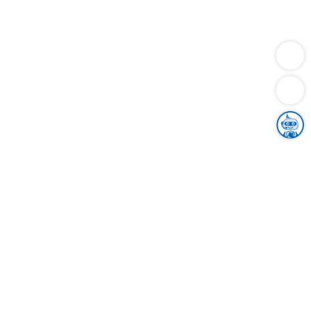
Dienstleistungen
Bauen
Lebensunterhalt & Soziales
Verkehr
Familie
Migration & Integration
Sicherheit & Ordnung
Wirtschaft
Gesundheit
Umwelt
Unsere Ämter
Landkreis & Verwaltung
Der Ortenaukreis
Gesundheit, Sicherheit & Soziales
Bildung
Zuwanderung
Ländlicher Raum
Klimaschutz
Tourismus
Bekanntmachungen
Gleichstellung von Frauen und Männern
Grenzüberschreitende Zusammenarbeit
Kreistag
Kreistagsinformationssystem
Kreisrecht
Kreistagswahl
Karriere
Stellenangebote
Eventkalender
Ausbildung
Studium
Praktikum
Freiwilligendienst
Unser Leitbild