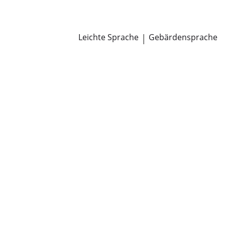
Newsroom
Pressemitteilungen
Öffentliche Zustellungen
Leichte Sprache
|
Gebärdensprache