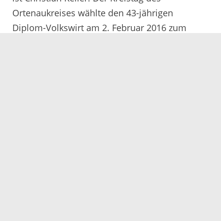
Ortenaukreises wählte den 43-jährigen
Diplom-Volkswirt am 2. Februar 2016 zum
Nachfolger von Manfred Lörch. Keller, zuletzt
Geschäftsführer der Kreiskliniken Darmstadt-
Dieburg, wechselt zum 1. Juli auf den
Chefsessel des Ortenau Klinikums. Gestern
wurde er von Landrat Scherer offiziell in sein
neues Amt eingeführt. „Christian Keller bringt
langjährige Erfahrung in der Geschäftsführung
von kommunalen Krankenhäusern und in der
Beratung von Kliniken und
Gesundheitseinrichtungen mit. Mit ihm
bekommen wir einen hochqualifizierten und
sehr engagierten Experten mit hoher
Führungskompetenz“, freute sich Scherer.