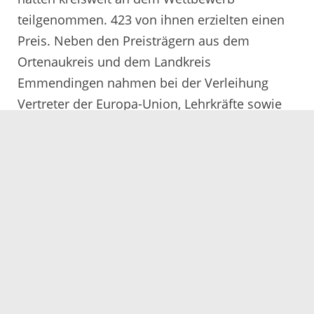
teilgenommen. 423 von ihnen erzielten einen
Preis. Neben den Preisträgern aus dem
Ortenaukreis und dem Landkreis
Emmendingen nahmen bei der Verleihung
Vertreter der Europa-Union, Lehrkräfte sowie
Mitglieder verschiedener Institutionen und
Gremien beider Landkreise teil. Musikalisch
begleitet wurde die Veranstaltung von der
Bigband „Funky Devilz“ der Gewerblichen und
Hauswirtschaftlich-Sozialpflegerischen Schulen
Emmendingen. Regina Bruch von Hitradio Ohr
moderierte durch das Programm.
Die Zahlen für den Ortenaukreis:
1150 Teilnehmer