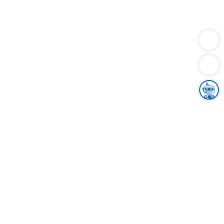
Dienstleistungen
Bauen
Lebensunterhalt & Soziales
Verkehr
Familie
Migration & Integration
Sicherheit & Ordnung
Wirtschaft
Gesundheit
Umwelt
Unsere Ämter
Landkreis & Verwaltung
Der Ortenaukreis
Gesundheit, Sicherheit & Soziales
Bildung
Zuwanderung
Ländlicher Raum
Klimaschutz
Tourismus
Bekanntmachungen
Gleichstellung von Frauen und Männern
Grenzüberschreitende Zusammenarbeit
Kreistag
Kreistagsinformationssystem
Kreisrecht
Kreistagswahl
Karriere
Stellenangebote
Eventkalender
Ausbildung
Studium
Praktikum
Freiwilligendienst
Unser Leitbild