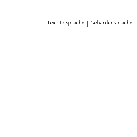
Newsroom
Pressemitteilungen
Öffentliche Zustellungen
Leichte Sprache
|
Gebärdensprache