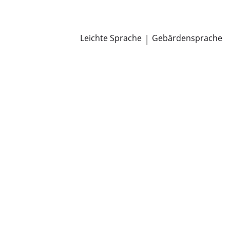
Newsroom
Pressemitteilungen
Öffentliche Zustellungen
Leichte Sprache
|
Gebärdensprache