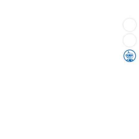
Dienstleistungen
Bauen
Lebensunterhalt & Soziales
Verkehr
Familie
Migration & Integration
Sicherheit & Ordnung
Wirtschaft
Gesundheit
Umwelt
Unsere Ämter
Landkreis & Verwaltung
Der Ortenaukreis
Gesundheit, Sicherheit & Soziales
Bildung
Zuwanderung
Ländlicher Raum
Klimaschutz
Tourismus
Bekanntmachungen
Gleichstellung von Frauen und Männern
Grenzüberschreitende Zusammenarbeit
Kreistag
Kreistagsinformationssystem
Kreisrecht
Kreistagswahl
Karriere
Stellenangebote
Eventkalender
Ausbildung
Studium
Praktikum
Freiwilligendienst
Unser Leitbild