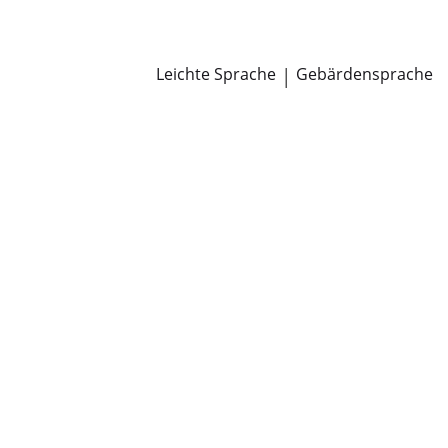
Newsroom
Pressemitteilungen
Öffentliche Zustellungen
Leichte Sprache
|
Gebärdensprache