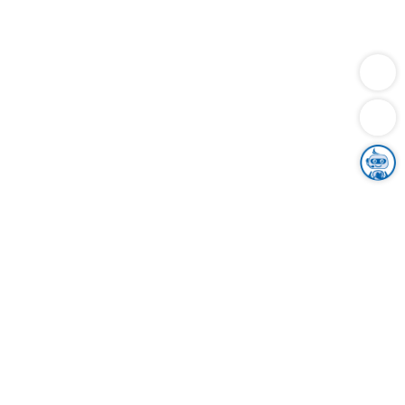
Dienstleistungen
Bauen
Lebensunterhalt & Soziales
Verkehr
Familie
Migration & Integration
Sicherheit & Ordnung
Wirtschaft
Gesundheit
Umwelt
Unsere Ämter
Landkreis & Verwaltung
Der Ortenaukreis
Gesundheit, Sicherheit & Soziales
Bildung
Zuwanderung
Ländlicher Raum
Klimaschutz
Tourismus
Bekanntmachungen
Gleichstellung von Frauen und Männern
Grenzüberschreitende Zusammenarbeit
Kreistag
Kreistagsinformationssystem
Kreisrecht
Kreistagswahl
Karriere
Stellenangebote
Eventkalender
Ausbildung
Studium
Praktikum
Freiwilligendienst
Unser Leitbild