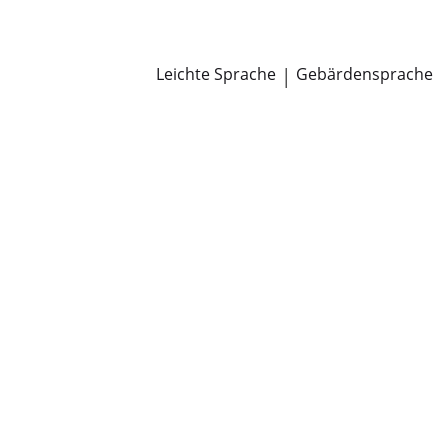
Newsroom
Pressemitteilungen
Öffentliche Zustellungen
Leichte Sprache
|
Gebärdensprache