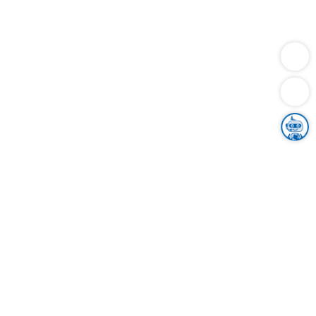
Dienstleistungen
Bauen
Lebensunterhalt & Soziales
Verkehr
Familie
Migration & Integration
Sicherheit & Ordnung
Wirtschaft
Gesundheit
Umwelt
Unsere Ämter
Landkreis & Verwaltung
Der Ortenaukreis
Gesundheit, Sicherheit & Soziales
Bildung
Zuwanderung
Ländlicher Raum
Klimaschutz
Tourismus
Bekanntmachungen
Gleichstellung von Frauen und Männern
Grenzüberschreitende Zusammenarbeit
Kreistag
Kreistagsinformationssystem
Kreisrecht
Kreistagswahl
Karriere
Stellenangebote
Eventkalender
Ausbildung
Studium
Praktikum
Freiwilligendienst
Unser Leitbild