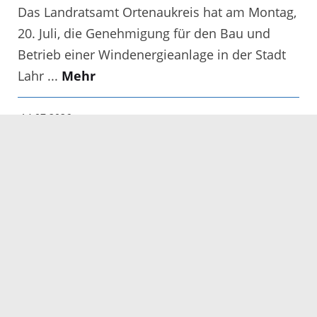
Das Landratsamt Ortenaukreis hat am Montag,
20. Juli, die Genehmigung für den Bau und
Betrieb einer Windenergieanlage in der Stadt
Lahr ...
Mehr
14.07.2026
Reparieren statt Wegwerfen -
viele Repair Cafés auch im
Sommer aktiv
Die Repair Cafés im Ortenaukreis haben in den
Sommermonaten teils geänderte
Öffnungszeiten. Ohne Sommerpause
reparieren die Mitarbeitenden der Repair Cafés
in Hausach, ...
Mehr