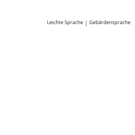
Newsroom
Pressemitteilungen
Öffentliche Zustellungen
Leichte Sprache
|
Gebärdensprache