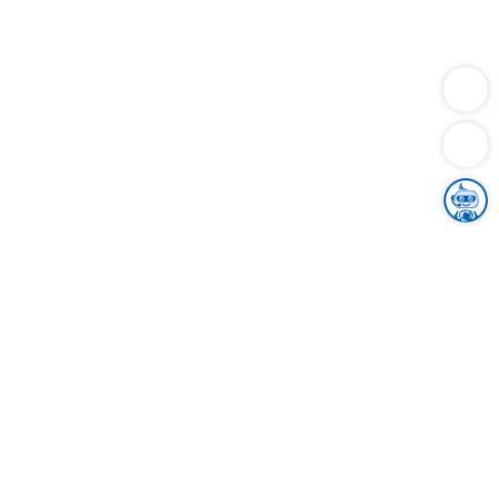
Dienstleistungen
Bauen
Lebensunterhalt & Soziales
Verkehr
Familie
Migration & Integration
Sicherheit & Ordnung
Wirtschaft
Gesundheit
Umwelt
Unsere Ämter
Landkreis & Verwaltung
Der Ortenaukreis
Gesundheit, Sicherheit & Soziales
Bildung
Zuwanderung
Ländlicher Raum
Klimaschutz
Tourismus
Bekanntmachungen
Gleichstellung von Frauen und Männern
Grenzüberschreitende Zusammenarbeit
Kreistag
Kreistagsinformationssystem
Kreisrecht
Kreistagswahl
Karriere
Stellenangebote
Eventkalender
Ausbildung
Studium
Praktikum
Freiwilligendienst
Unser Leitbild