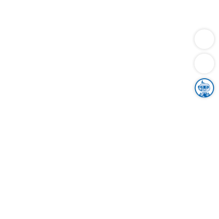
Dienstleistungen
Bauen
Lebensunterhalt & Soziales
Verkehr
Familie
Migration & Integration
Sicherheit & Ordnung
Wirtschaft
Gesundheit
Umwelt
Unsere Ämter
Landkreis & Verwaltung
Der Ortenaukreis
Gesundheit, Sicherheit & Soziales
Bildung
Zuwanderung
Ländlicher Raum
Klimaschutz
Tourismus
Bekanntmachungen
Gleichstellung von Frauen und Männern
Grenzüberschreitende Zusammenarbeit
Kreistag
Kreistagsinformationssystem
Kreisrecht
Kreistagswahl
Karriere
Stellenangebote
Eventkalender
Ausbildung
Studium
Praktikum
Freiwilligendienst
Unser Leitbild