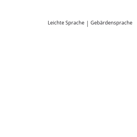
Newsroom
Pressemitteilungen
Öffentliche Zustellungen
Leichte Sprache
|
Gebärdensprache