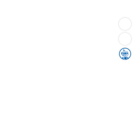
Dienstleistungen
Bauen
Lebensunterhalt & Soziales
Verkehr
Familie
Migration & Integration
Sicherheit & Ordnung
Wirtschaft
Gesundheit
Umwelt
Unsere Ämter
Landkreis & Verwaltung
Der Ortenaukreis
Gesundheit, Sicherheit & Soziales
Bildung
Zuwanderung
Ländlicher Raum
Klimaschutz
Tourismus
Bekanntmachungen
Gleichstellung von Frauen und Männern
Grenzüberschreitende Zusammenarbeit
Kreistag
Kreistagsinformationssystem
Kreisrecht
Kreistagswahl
Karriere
Stellenangebote
Eventkalender
Ausbildung
Studium
Praktikum
Freiwilligendienst
Unser Leitbild