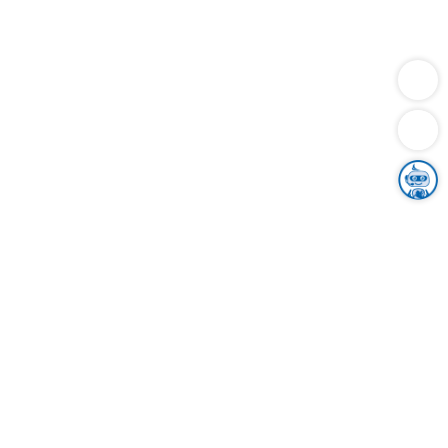
Dienstleistungen
Bauen
Lebensunterhalt & Soziales
Verkehr
Familie
Migration & Integration
Sicherheit & Ordnung
Wirtschaft
Gesundheit
Umwelt
Unsere Ämter
Landkreis & Verwaltung
Der Ortenaukreis
Gesundheit, Sicherheit & Soziales
Bildung
Zuwanderung
Ländlicher Raum
Klimaschutz
Tourismus
Bekanntmachungen
Gleichstellung von Frauen und Männern
Grenzüberschreitende Zusammenarbeit
Kreistag
Kreistagsinformationssystem
Kreisrecht
Kreistagswahl
Karriere
Stellenangebote
Eventkalender
Ausbildung
Studium
Praktikum
Freiwilligendienst
Unser Leitbild