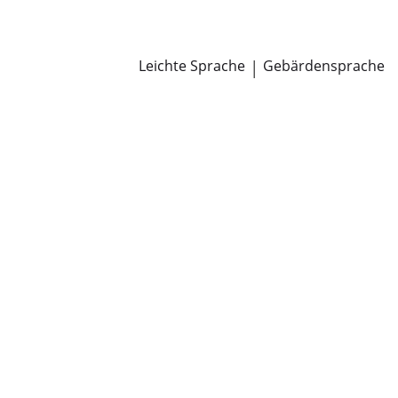
Newsroom
Pressemitteilungen
Öffentliche Zustellungen
Leichte Sprache
|
Gebärdensprache