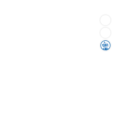
Dienstleistungen
Bauen
Lebensunterhalt & Soziales
Verkehr
Familie
Migration & Integration
Sicherheit & Ordnung
Wirtschaft
Gesundheit
Umwelt
Unsere Ämter
Landkreis & Verwaltung
Der Ortenaukreis
Gesundheit, Sicherheit & Soziales
Bildung
Zuwanderung
Ländlicher Raum
Klimaschutz
Tourismus
Bekanntmachungen
Gleichstellung von Frauen und Männern
Grenzüberschreitende Zusammenarbeit
Kreistag
Kreistagsinformationssystem
Kreisrecht
Kreistagswahl
Karriere
Stellenangebote
Eventkalender
Ausbildung
Studium
Praktikum
Freiwilligendienst
Unser Leitbild