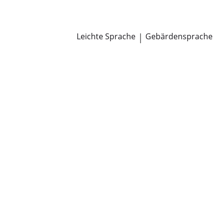
Newsroom
Pressemitteilungen
Öffentliche Zustellungen
Leichte Sprache
|
Gebärdensprache