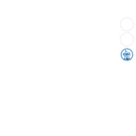
Dienstleistungen
Bauen
Lebensunterhalt & Soziales
Verkehr
Familie
Migration & Integration
Sicherheit & Ordnung
Wirtschaft
Gesundheit
Umwelt
Unsere Ämter
Landkreis & Verwaltung
Der Ortenaukreis
Gesundheit, Sicherheit & Soziales
Bildung
Zuwanderung
Ländlicher Raum
Klimaschutz
Tourismus
Bekanntmachungen
Gleichstellung von Frauen und Männern
Grenzüberschreitende Zusammenarbeit
Kreistag
Kreistagsinformationssystem
Kreisrecht
Kreistagswahl
Karriere
Stellenangebote
Eventkalender
Ausbildung
Studium
Praktikum
Freiwilligendienst
Unser Leitbild