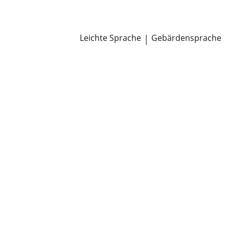
Newsroom
Pressemitteilungen
Öffentliche Zustellungen
Leichte Sprache
|
Gebärdensprache