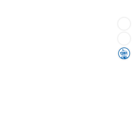
Dienstleistungen
Bauen
Lebensunterhalt & Soziales
Verkehr
Familie
Migration & Integration
Sicherheit & Ordnung
Wirtschaft
Gesundheit
Umwelt
Unsere Ämter
Landkreis & Verwaltung
Der Ortenaukreis
Gesundheit, Sicherheit & Soziales
Bildung
Zuwanderung
Ländlicher Raum
Klimaschutz
Tourismus
Bekanntmachungen
Gleichstellung von Frauen und Männern
Grenzüberschreitende Zusammenarbeit
Kreistag
Kreistagsinformationssystem
Kreisrecht
Kreistagswahl
Karriere
Stellenangebote
Eventkalender
Ausbildung
Studium
Praktikum
Freiwilligendienst
Unser Leitbild