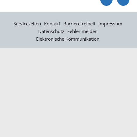
Servicezeiten
Kontakt
Barrierefreiheit
Impressum
Datenschutz
Fehler melden
Elektronische Kommunikation
Kontakt
Landratsamt Ortenaukreis
Badstraße 20
77652 Offenburg
Telefon: 0781 805-0
Fax: 0781 805-1211
E-Mail senden