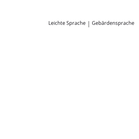
Newsroom
Pressemitteilungen
Öffentliche Zustellungen
Leichte Sprache
|
Gebärdensprache