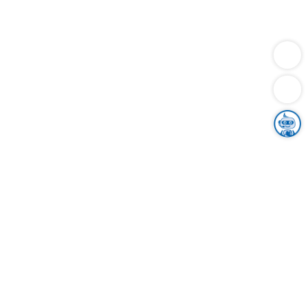
Dienstleistungen
Bauen
Lebensunterhalt & Soziales
Verkehr
Familie
Migration & Integration
Sicherheit & Ordnung
Wirtschaft
Gesundheit
Umwelt
Unsere Ämter
Landkreis & Verwaltung
Der Ortenaukreis
Gesundheit, Sicherheit & Soziales
Bildung
Zuwanderung
Ländlicher Raum
Klimaschutz
Tourismus
Bekanntmachungen
Gleichstellung von Frauen und Männern
Grenzüberschreitende Zusammenarbeit
Kreistag
Kreistagsinformationssystem
Kreisrecht
Kreistagswahl
Karriere
Stellenangebote
Eventkalender
Ausbildung
Studium
Praktikum
Freiwilligendienst
Unser Leitbild