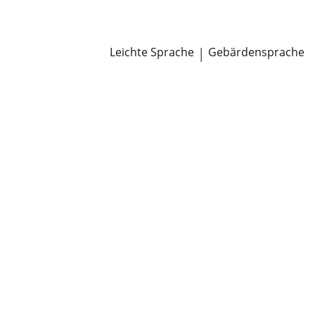
Newsroom
Pressemitteilungen
Öffentliche Zustellungen
Leichte Sprache
|
Gebärdensprache