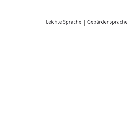
Newsroom
Pressemitteilungen
Öffentliche Zustellungen
Leichte Sprache
|
Gebärdensprache