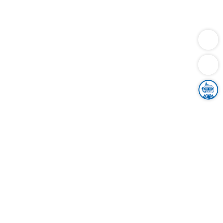
Dienstleistungen
Bauen
Lebensunterhalt & Soziales
Verkehr
Familie
Migration & Integration
Sicherheit & Ordnung
Wirtschaft
Gesundheit
Umwelt
Unsere Ämter
Landkreis & Verwaltung
Der Ortenaukreis
Gesundheit, Sicherheit & Soziales
Bildung
Zuwanderung
Ländlicher Raum
Klimaschutz
Tourismus
Bekanntmachungen
Gleichstellung von Frauen und Männern
Grenzüberschreitende Zusammenarbeit
Kreistag
Kreistagsinformationssystem
Kreisrecht
Kreistagswahl
Karriere
Stellenangebote
Eventkalender
Ausbildung
Studium
Praktikum
Freiwilligendienst
Unser Leitbild