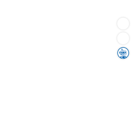
Dienstleistungen
Bauen
Lebensunterhalt & Soziales
Verkehr
Familie
Migration & Integration
Sicherheit & Ordnung
Wirtschaft
Gesundheit
Umwelt
Unsere Ämter
Landkreis & Verwaltung
Der Ortenaukreis
Gesundheit, Sicherheit & Soziales
Bildung
Zuwanderung
Ländlicher Raum
Klimaschutz
Tourismus
Bekanntmachungen
Gleichstellung von Frauen und Männern
Grenzüberschreitende Zusammenarbeit
Kreistag
Kreistagsinformationssystem
Kreisrecht
Kreistagswahl
Karriere
Stellenangebote
Eventkalender
Ausbildung
Studium
Praktikum
Freiwilligendienst
Unser Leitbild